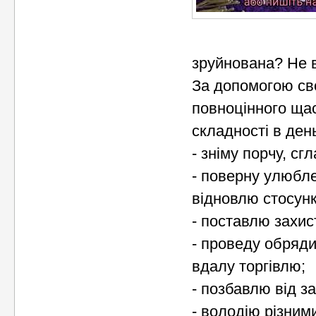
зруйнована? Не в
За допомогою св
повноцінного ща
складності в ден
- зніму порчу, сг
- поверну улюбле
відновлю стосунки
- поставлю захист
- проведу обряди
вдалу торгівлю;
- позбавлю від з
- володію різним