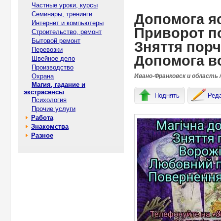
Частные уроки, курсы
Семинары, тренинги
Допомога яс
Интернет и компьютеры
Приворот по
Строительство, ремонт
Бытовой ремонт
Зняття порчі
Перевозки
Допомога в
Швейное дело
Производство
Охрана
Ивано-Франковск и область /
Магия, гадание и
экстрасенсы
Поднять
Ред
Психология
Прочие услуги
Работа
Знакомства
Разное