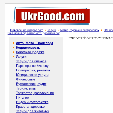
Объявления ukrgood.com
Услуги
Магия, гадание и экстрасенсы
Объявл
Звільнення від самотності. Допомога вор
"грн.","2"=>"$","3"=>"€","4"=>"руб.",
Авто. Мото. Транспорт
Недвижимость
Покупка/Продажа
Услуги
Услуги для бизнеса
Партнеры по бизнесу
Полиграфия, реклама
Юридические услуги
Финансовые
Бухгалтерия, аудит
Туризм, визы
Торжества, развлечения
Питание
Видео и фотосъемка
Красота, здоровье
Услуги для животных