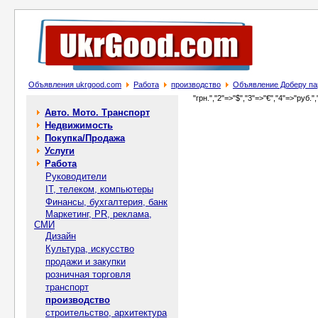
Объявления ukrgood.com
Работа
производство
Объявление Доберу па
"грн.","2"=>"$","3"=>"€","4"=>"руб.",
Авто. Мото. Транспорт
Недвижимость
Покупка/Продажа
Услуги
Работа
Руководители
IT, телеком, компьютеры
Финансы, бухгалтерия, банк
Маркетинг, PR, реклама,
СМИ
Дизайн
Культура, искусство
продажи и закупки
розничная торговля
транспорт
производство
строительство, архитектура