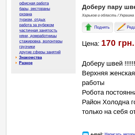
офисная работа
Доберу пару шв
бары, рестораны
охрана
Харьков и область / Украина
туризм, отдых
работа за рубежом
Поднять
Ред
частичная занятость
няни, домработницы
170 грн.
стажировка, волонтеры
Цена:
грузчики
другие сферы занятий
Знакомства
Доберу швей !!!!!!!
Разное
Верхняя женская
работы
Робота постоянн
Район Холодна 
только на себя о
e-mail:
Написать автор