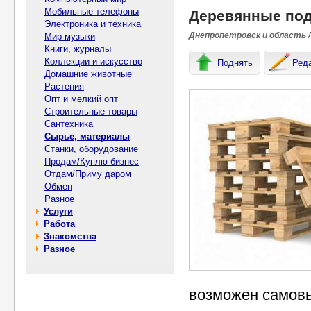
Мобильные телефоны
Деревянные под
Электроника и техника
Днепропетровск и область /
Мир музыки
Книги, журналы
Коллекции и искусство
Поднять
Ред
Домашние животные
Растения
Опт и мелкий опт
Строительные товары
Сантехника
Сырье, материалы
Станки, оборудование
Продам/Куплю бизнес
Отдам/Приму даром
Обмен
Разное
Услуги
Работа
Знакомства
Разное
возможен самов