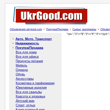
Объявления ukrgood.com
Покупка/Продажа
Сырье, материалы
Объявл
"грн.","2"=>"$","3"=>"€","4"=>"руб.",
Авто. Мото. Транспорт
Недвижимость
Покупка/Продажа
Все для дома
Все для офиса
Продукты питания
Мебель
Одежда
Обувь
Аксессуары
Косметика и парфюмерия
Ювелирные изделия
Все для свадьбы
Красота и здоровье
Детский мир
Спорт, отдых
Компьютерный мир