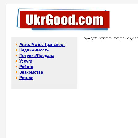
"грн.","2"=>"$","3"=>"€","4"=>"руб.",
Авто. Мото. Транспорт
Недвижимость
Покупка/Продажа
Услуги
Работа
Знакомства
Разное