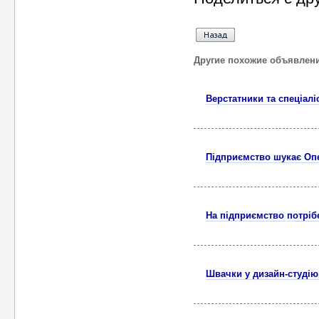
Другие похожие объявлен
Верстатники та спеціалі
Підприємство шукає Опе
На підприємство потріб
Швачки у дизайн-студію