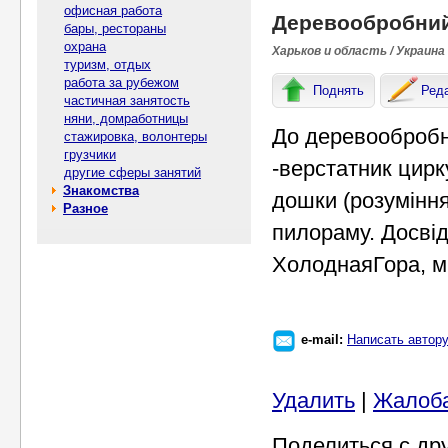
офисная работа
Деревообробний 
бары, рестораны
охрана
Харьков и область / Украина
туризм, отдых
работа за рубежом
Поднять
Ред
частичная занятость
няни, домработницы
До деревообробн
стажировка, волонтеры
грузчики
-верстатник цирк
другие сферы занятий
Знакомства
дошки (розуміння
Разное
пилораму. Досвід
ХолоднаяГора, м.
e-mail:
Написать автор
Удалить
|
Жалоб
Поделиться с др