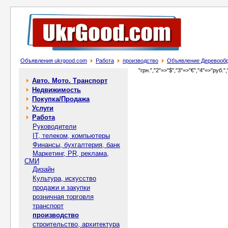
Объявления ukrgood.com
Работа
производство
Объявление Деревообро
"грн.","2"=>"$","3"=>"€","4"=>"руб.",
Авто. Мото. Транспорт
Недвижимость
Покупка/Продажа
Услуги
Работа
Руководители
IT, телеком, компьютеры
Финансы, бухгалтерия, банк
Маркетинг, PR, реклама,
СМИ
Дизайн
Культура, искусство
продажи и закупки
розничная торговля
транспорт
производство
строительство, архитектура