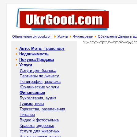
Объявления ukrgood.com
Услуги
Финансовые
Объявление Деньги в дол
"грн.","2"=>"$","3"=>"€","4"=>"руб.",
Авто. Мото. Транспорт
Недвижимость
Покупка/Продажа
Услуги
Услуги для бизнеса
Партнеры по бизнесу
Полиграфия, реклама
Юридические услуги
Финансовые
Бухгалтерия, аудит
Туризм, визы
Торжества, развлечения
Питание
Видео и фотосъемка
Красота, здоровье
Услуги для животных
Частные уроки, курсы