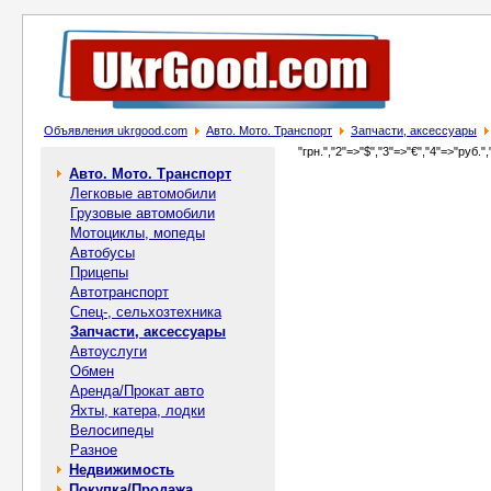
Объявления ukrgood.com
Авто. Мото. Транспорт
Запчасти, аксессуары
"грн.","2"=>"$","3"=>"€","4"=>"руб.",
Авто. Мото. Транспорт
Легковые автомобили
Грузовые автомобили
Мотоциклы, мопеды
Автобусы
Прицепы
Автотранспорт
Спец-, cельхозтехника
Запчасти, аксессуары
Автоуслуги
Обмен
Аренда/Прокат авто
Яхты, катера, лодки
Велосипеды
Разное
Недвижимость
Покупка/Продажа