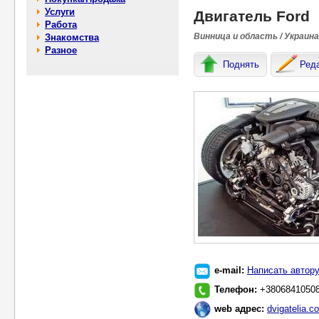
Услуги
Двигатель Ford
Работа
Винница и область / Украина
Знакомства
Разное
Поднять
Ред
e-mail:
Написать автор
Телефон:
+3806841050
web адрес:
dvigatelia.c