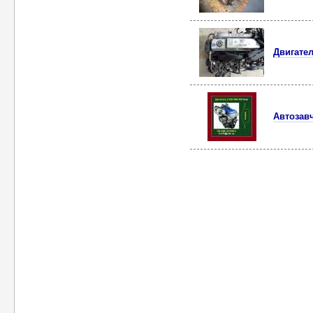
Двигател
Автозавч