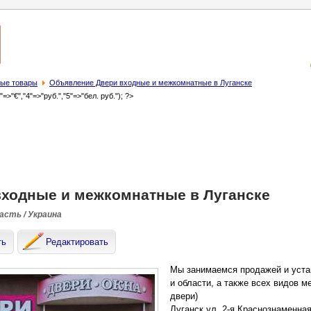
ые товары
Объявление Двери входные и межкомнатные в Луганске
3"=>"€","4"=>"руб.","5"=>"бел. руб."); ?>
входные и межкомнатные в Луганске
асть / Украина
ть
Редактировать
Мы занимаемся продажей и уста
и области, а также всех видов м
двери)
Луганск ул. 2-я Краснознаменная