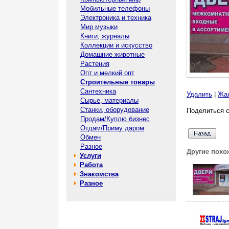
Мобильные телефоны
Электроника и техника
Мир музыки
Книги, журналы
Коллекции и искусство
Домашние животные
Растения
Опт и мелкий опт
Строительные товары
Сантехника
Удалить
|
Жа
Сырье, материалы
Станки, оборудование
Поделиться с
Продам/Куплю бизнес
Отдам/Приму даром
Обмен
Разное
Другие похо
Услуги
Работа
Знакомства
Разное