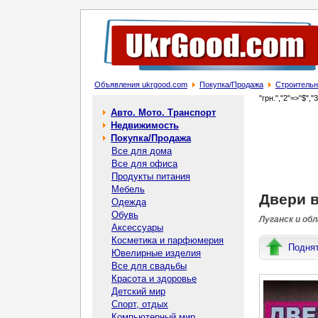
Объявления ukrgood.com
Покупка/Продажа
Строительн
"грн.","2"=>"$","
Авто. Мото. Транспорт
Недвижимость
Покупка/Продажа
Все для дома
Все для офиса
Продукты питания
Мебель
Двери 
Одежда
Обувь
Луганск и обл
Аксессуары
Косметика и парфюмерия
Подня
Ювелирные изделия
Все для свадьбы
Красота и здоровье
Детский мир
Спорт, отдых
Компьютерный мир