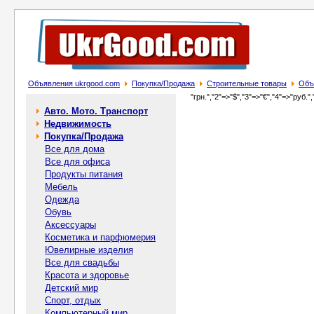
Объявления ukrgood.com
Покупка/Продажа
Строительные товары
Объ
"грн.","2"=>"$","3"=>"€","4"=>"руб.",
Авто. Мото. Транспорт
Недвижимость
Покупка/Продажа
Все для дома
Все для офиса
Продукты питания
Мебель
Одежда
Обувь
Аксессуары
Косметика и парфюмерия
Ювелирные изделия
Все для свадьбы
Красота и здоровье
Детский мир
Спорт, отдых
Компьютерный мир