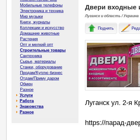
Мобильные телефоны
Двери входные 
Электроника и техника
Луганск и область / Украина
Мир музыки
Книги, журналы
Коллекции и искусство
Поднять
Ред
Домашние животные
Растения
Опт и мелкий опт
Строительные товары
Сантехника
Сырье, материалы
Станки, оборудование
Продам/Куплю бизнес
Отдам/Приму даром
Обмен
Разное
Услуги
Работа
Луганск ул. 2-я 
Знакомства
Разное
https://парад-дв