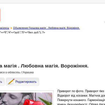
трасенсы
Объявление Грошова магія . Любовна магія. Вoрожіння.
3"=>"€","4"=>"руб.","5"=>"бел. руб."); ?>
 магія . Любовна магія. Вoрожіння.
ск и область / Украина
ть
Редактировать
Приворот по фото. Приворот без 
Відворот від коханки. Магічна до
Повернути коханого. Гармонізація
вінець безшлюбності. Обряд бага