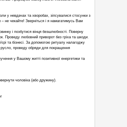
зли у невдачах та хворобах, зіпсувалися стосунки з
– не чекайте! Зверніться і я намагатимусь Вам
винку і позбутися вінця безшлюбності. Поверну
к. Проведу любовний приворот без гріха та шкоди.
р'єрі та бізнесі. За допомогою ритуалу налагоджу
е русло, проведу обряди для покращення
лучення у Вашому житті позитивної енергетики та
овернути чоловіка (або дружину).
r