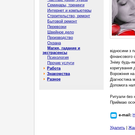
Семинары, тренинги
Интернет и компьютеры
Строительство, ремонт
Бытовой ремонт
Перевозки
Швейное дело
Производство
Охрана
Магия, гадание и
відносини з 
экстрасенсы
фінансового 
Психология
Зніму будь-я
Прочие услуги
коригування д
Работа
Знакомства
Ворожіння на
Разное
Діагностика м
Допомога нала
Ритуали без н
Приймаю особ
e-mail:
Н
Удалить
|
Жа