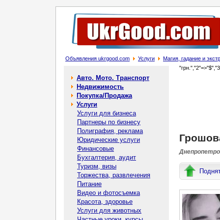
Объявления ukrgood.com
Услуги
Магия, гадание и экс
"грн.","2"=>"$","
Авто. Мото. Транспорт
Недвижимость
Покупка/Продажа
Услуги
Услуги для бизнеса
Партнеры по бизнесу
Полиграфия, реклама
Грошова
Юридические услуги
Финансовые
Днепропетров
Бухгалтерия, аудит
Туризм, визы
Подня
Торжества, развлечения
Питание
Видео и фотосъемка
Красота, здоровье
Услуги для животных
Частные уроки, курсы