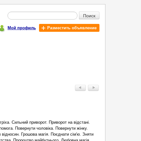
Поиск
Мой профиль
Разместить объявление
гріха. Сильний приворот. Приворот на відстані.
помога. Повернути чоловіка. Повернути жінку.
 відносин. Грошова магія. Поєднати сім'ю. Зняти
тства. Пророцтво майбутнього. Любовна магія.