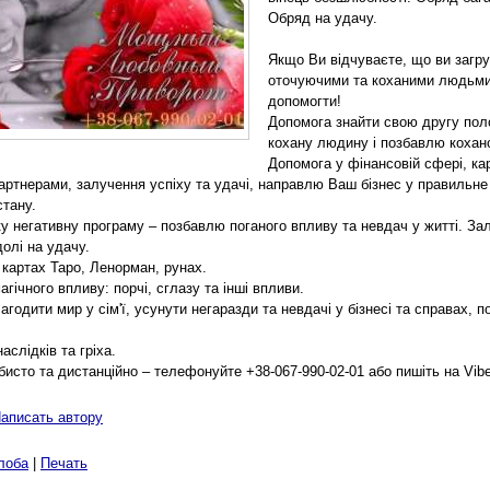
Обряд на удачу.
Якщо Ви відчуваєте, що ви загру
оточуючими та коханими людьми 
допомогти!
Допомога знайти свою другу поло
кохану людину і позбавлю кохано
Допомога у фінансовій сфері, ка
партнерами, залучення успіху та удачі, направлю Ваш бізнес у правильн
стану.
ку негативну програму – позбавлю поганого впливу та невдач у житті. За
олі на удачу.
 картах Таро, Ленорман, рунах.
агічного впливу: порчі, сглазу та інші впливи.
годити мир у сім'ї, усунути негаразди та невдачі у бізнесі та справах, п
аслідків та гріха.
исто та дистанційно – телефонуйте +38-067-990-02-01 або пишіть на Vibe
аписать автору
лоба
|
Печать