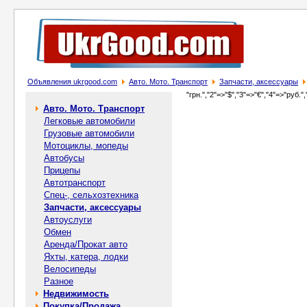
Объявления ukrgood.com
Авто. Мото. Транспорт
Запчасти, аксессуары
"грн.","2"=>"$","3"=>"€","4"=>"руб.",
Авто. Мото. Транспорт
Легковые автомобили
Грузовые автомобили
Мотоциклы, мопеды
Автобусы
Прицепы
Автотранспорт
Спец-, cельхозтехника
Запчасти, аксессуары
Автоуслуги
Обмен
Аренда/Прокат авто
Яхты, катера, лодки
Велосипеды
Разное
Недвижимость
Покупка/Продажа