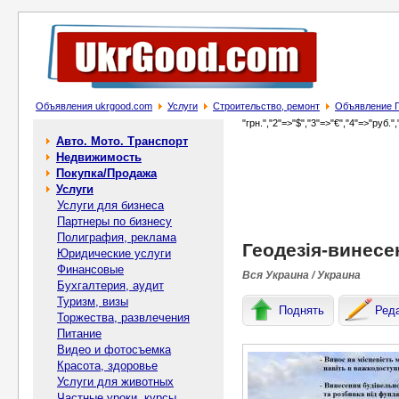
Объявления ukrgood.com
Услуги
Строительство, ремонт
Объявление Ге
"грн.","2"=>"$","3"=>"€","4"=>"руб.",
Авто. Мото. Транспорт
Недвижимость
Покупка/Продажа
Услуги
Услуги для бизнеса
Партнеры по бизнесу
Полиграфия, реклама
Геодезія-винесе
Юридические услуги
Финансовые
Вся Украина / Украина
Бухгалтерия, аудит
Туризм, визы
Поднять
Ред
Торжества, развлечения
Питание
Видео и фотосъемка
Красота, здоровье
Услуги для животных
Частные уроки, курсы