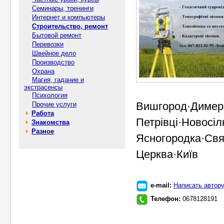
Семинары, тренинги
Интернет и компьютеры
Строительство, ремонт
Бытовой ремонт
Перевозки
Швейное дело
Производство
Охрана
Магия, гадание и
экстрасенсы
Психология
Вишгород·Димер·
Прочие услуги
Работа
Петрівці·Новосі
Знакомства
Разное
Ясногородка·Свя
Церква·Київ
e-mail:
Написать автор
Телефон:
0678128191