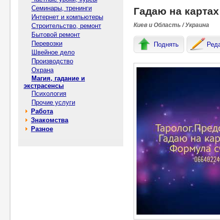
Семинары, тренинги
Гадаю на картах
Интернет и компьютеры
Киев и Область / Украина
Строительство, ремонт
Бытовой ремонт
Перевозки
Поднять
Ред
Швейное дело
Производство
Охрана
Магия, гадание и
экстрасенсы
Психология
Прочие услуги
Работа
Знакомства
Разное