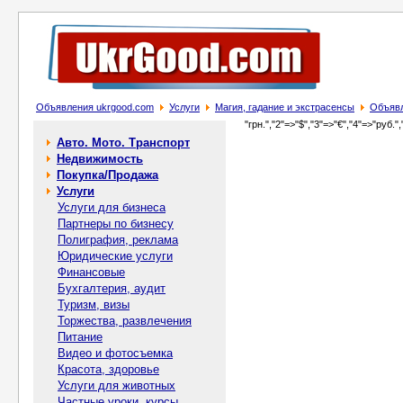
Объявления ukrgood.com
Услуги
Магия, гадание и экстрасенсы
Объявл
"грн.","2"=>"$","3"=>"€","4"=>"руб.",
Авто. Мото. Транспорт
Недвижимость
Покупка/Продажа
Услуги
Услуги для бизнеса
Партнеры по бизнесу
Полиграфия, реклама
Юридические услуги
Финансовые
Бухгалтерия, аудит
Туризм, визы
Торжества, развлечения
Питание
Видео и фотосъемка
Красота, здоровье
Услуги для животных
Частные уроки, курсы