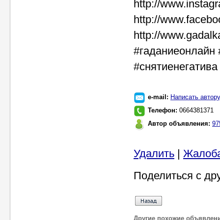
http://www.insta
http://www.faceb
http://www.gadalk
#гаданиеонлайн 
#снятиенегатива
e-mail:
Написать автор
Телефон:
0664381371
Автор объявления:
97
Удалить
|
Жалоб
Поделиться с др
Другие похожие объявлен