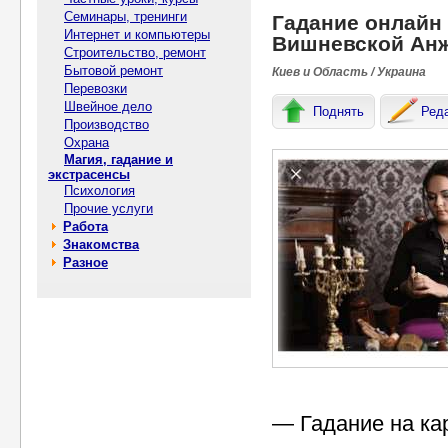
Семинары, тренинги
Гадание онлайн
Интернет и компьютеры
Вишневской Ан
Строительство, ремонт
Бытовой ремонт
Киев и Область / Украина
Перевозки
Швейное дело
Поднять
Ред
Производство
Охрана
Магия, гадание и
экстрасенсы
Психология
Прочие услуги
Работа
Знакомства
Разное
— Гадание на кар