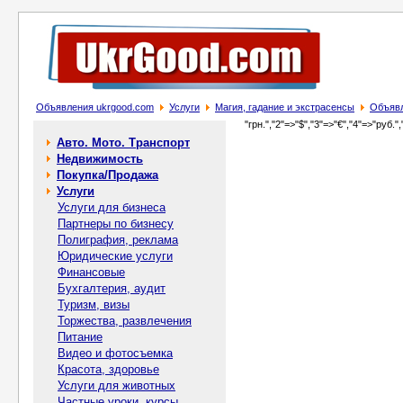
Объявления ukrgood.com
Услуги
Магия, гадание и экстрасенсы
Объявл
"грн.","2"=>"$","3"=>"€","4"=>"руб.",
Авто. Мото. Транспорт
Недвижимость
Покупка/Продажа
Услуги
Услуги для бизнеса
Партнеры по бизнесу
Полиграфия, реклама
Юридические услуги
Финансовые
Бухгалтерия, аудит
Туризм, визы
Торжества, развлечения
Питание
Видео и фотосъемка
Красота, здоровье
Услуги для животных
Частные уроки, курсы