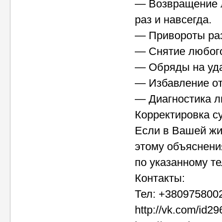
— Возвращение л
раз и навсегда.
— Привороты раз
— Снятие любого
— Обряды на уда
— Избавление от
— Диагностика л
Корректировка с
Если в Вашей жи
этому объяснени
по указанному т
Контакты:
Тел: +3809758002
http://vk.com/id2