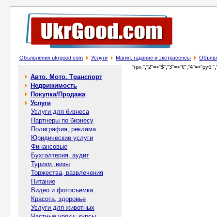
Объявления ukrgood.com
Услуги
Магия, гадание и экстрасенсы
Объявл
"грн.","2"=>"$","3"=>"€","4"=>"руб.",
Авто. Мото. Транспорт
Недвижимость
Покупка/Продажа
Услуги
Услуги для бизнеса
Партнеры по бизнесу
Полиграфия, реклама
Юридические услуги
Финансовые
Бухгалтерия, аудит
Туризм, визы
Торжества, развлечения
Питание
Видео и фотосъемка
Красота, здоровье
Услуги для животных
Частные уроки, курсы