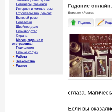
Семинары, тренинги
Гадание онлайн.
Интернет и компьютеры
Воронеж / Россия
Строительство, ремонт
Бытовой ремонт
Перевозки
Поднять
Ред
Швейное дело
Производство
Охрана
Магия, гадание и
экстрасенсы
Психология
Прочие услуги
Работа
Знакомства
Разное
сглаза. Магичес
Если вы оказали