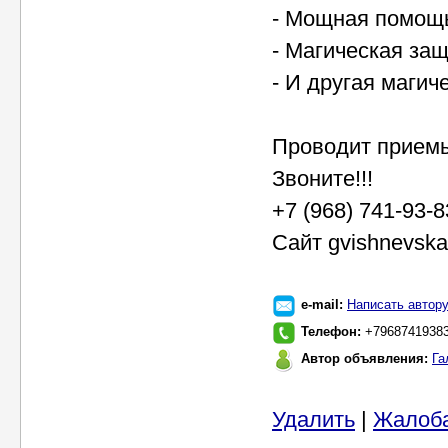
- Мощная помощь
- Магическая за
- И другая магич
Проводит приемы
Звоните!!!
+7 (968) 741-93-
Сайт gvishnevska
e-mail:
Написать автор
Телефон:
+7968741938
Автор объявления:
Га
Удалить
|
Жалоб