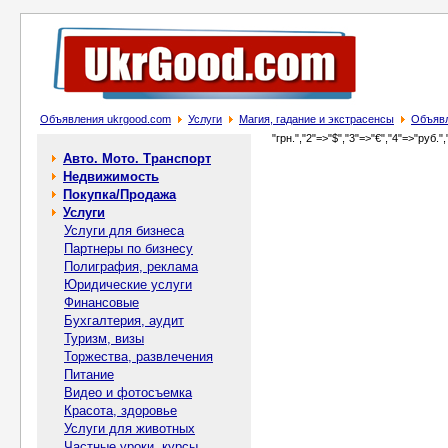
Объявления ukrgood.com
Услуги
Магия, гадание и экстрасенсы
Объявл
"грн.","2"=>"$","3"=>"€","4"=>"руб.",
Авто. Мото. Транспорт
Недвижимость
Покупка/Продажа
Услуги
Услуги для бизнеса
Партнеры по бизнесу
Полиграфия, реклама
Юридические услуги
Финансовые
Бухгалтерия, аудит
Туризм, визы
Торжества, развлечения
Питание
Видео и фотосъемка
Красота, здоровье
Услуги для животных
Частные уроки, курсы