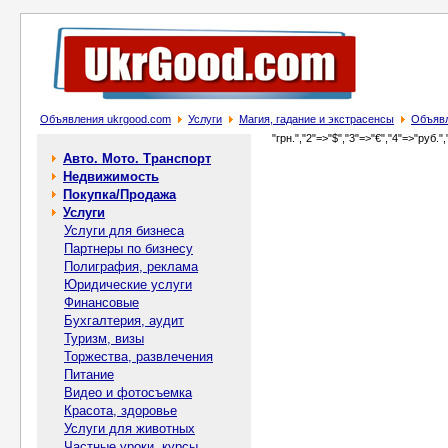
Объявления ukrgood.com
Услуги
Магия, гадание и экстрасенсы
Объявл
"грн.","2"=>"$","3"=>"€","4"=>"руб.",
Авто. Мото. Транспорт
Недвижимость
Покупка/Продажа
Услуги
Услуги для бизнеса
Партнеры по бизнесу
Полиграфия, реклама
Юридические услуги
Финансовые
Бухгалтерия, аудит
Туризм, визы
Торжества, развлечения
Питание
Видео и фотосъемка
Красота, здоровье
Услуги для животных
Частные уроки, курсы