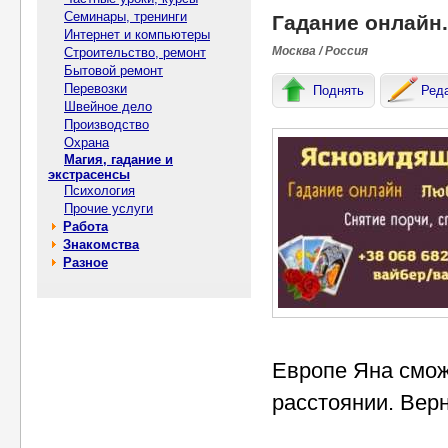
Семинары, тренинги
Гадание онлайн.
Интернет и компьютеры
Москва / Россия
Строительство, ремонт
Бытовой ремонт
Перевозки
Поднять
Ред
Швейное дело
Производство
Охрана
Магия, гадание и
экстрасенсы
Психология
Прочие услуги
Работа
Знакомства
Разное
Европе Яна смож
расстоянии. Вер