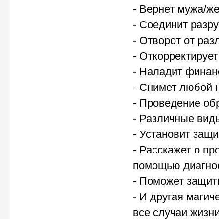
- Вернет мужа/же
- Соединит разр
- Отворот от раз
- Откорректирует
- Наладит финан
- Снимет любой н
- Проведение об
- Различные виды
- Установит защи
- Расскажет о пр
помощью диагнос
- Поможет защити
- И другая магич
все случаи жизни