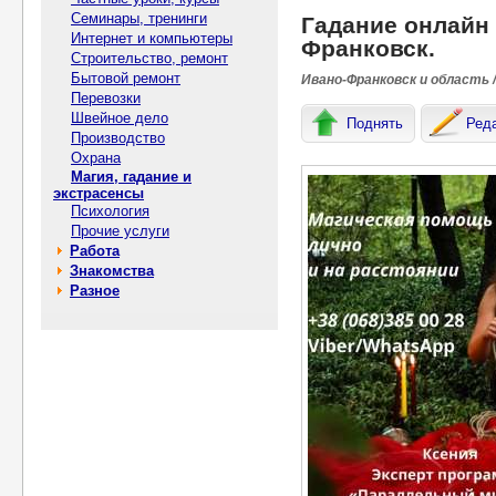
Семинары, тренинги
Гадание онлайн
Интернет и компьютеры
Франковск.
Строительство, ремонт
Бытовой ремонт
Ивано-Франковск и область /
Перевозки
Швейное дело
Поднять
Ред
Производство
Охрана
Магия, гадание и
экстрасенсы
Психология
Прочие услуги
Работа
Знакомства
Разное