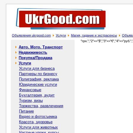
Объявления ukrgood.com
Услуги
Магия, гадание и экстрасенсы
Объявл
"грн.","2"=>"$","3"=>"€","4"=>"руб.",
Авто. Мото. Транспорт
Недвижимость
Покупка/Продажа
Услуги
Услуги для бизнеса
Партнеры по бизнесу
Полиграфия, реклама
Юридические услуги
Финансовые
Бухгалтерия, аудит
Туризм, визы
Торжества, развлечения
Питание
Видео и фотосъемка
Красота, здоровье
Услуги для животных
Частные уроки, курсы