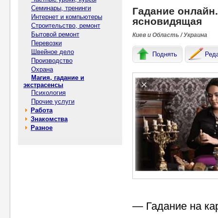
Семинары, тренинги
Гадание онлайн
Интернет и компьютеры
ясновидящая
Строительство, ремонт
Бытовой ремонт
Киев и Область / Украина
Перевозки
Швейное дело
Поднять
Ред
Производство
Охрана
Магия, гадание и
экстрасенсы
Психология
Прочие услуги
Работа
Знакомства
Разное
— Гадание на кар