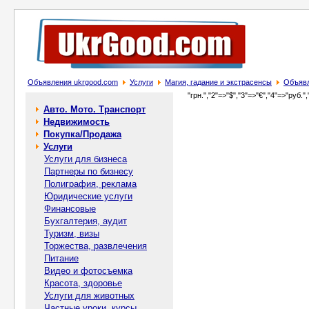
Объявления ukrgood.com
Услуги
Магия, гадание и экстрасенсы
Объявл
"грн.","2"=>"$","3"=>"€","4"=>"руб.",
Авто. Мото. Транспорт
Недвижимость
Покупка/Продажа
Услуги
Услуги для бизнеса
Партнеры по бизнесу
Полиграфия, реклама
Юридические услуги
Финансовые
Бухгалтерия, аудит
Туризм, визы
Торжества, развлечения
Питание
Видео и фотосъемка
Красота, здоровье
Услуги для животных
Частные уроки, курсы