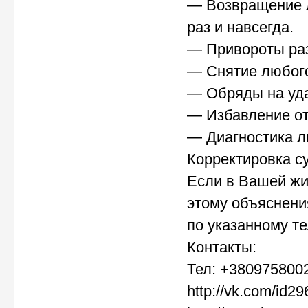
— Возвращение л
раз и навсегда.
— Привороты раз
— Снятие любого
— Обряды на уда
— Избавление от
— Диагностика л
Корректировка с
Если в Вашей жи
этому объяснени
по указанному т
Контакты:
Тел: +3809758002
http://vk.com/id2