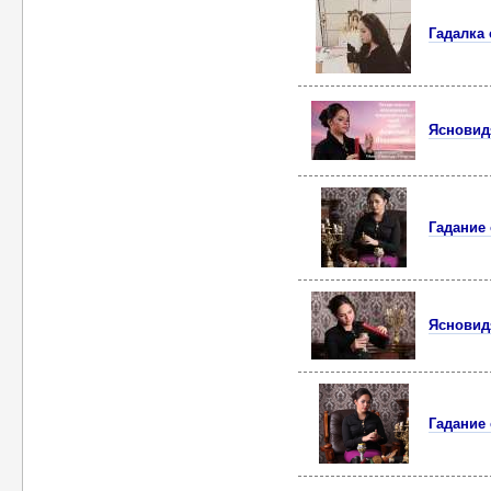
Гадалка
Ясновид
Гадание
Ясновид
Гадание