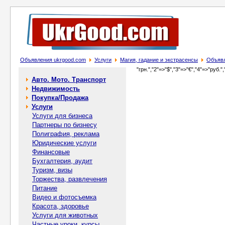
Объявления ukrgood.com
Услуги
Магия, гадание и экстрасенсы
Объявл
"грн.","2"=>"$","3"=>"€","4"=>"руб.",
Авто. Мото. Транспорт
Недвижимость
Покупка/Продажа
Услуги
Услуги для бизнеса
Партнеры по бизнесу
Полиграфия, реклама
Юридические услуги
Финансовые
Бухгалтерия, аудит
Туризм, визы
Торжества, развлечения
Питание
Видео и фотосъемка
Красота, здоровье
Услуги для животных
Частные уроки, курсы