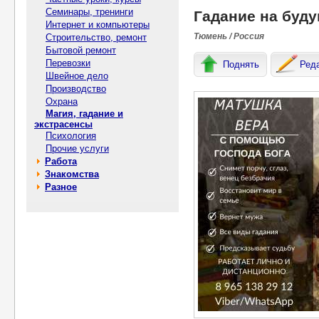
Семинары, тренинги
Гадание на буд
Интернет и компьютеры
Тюмень / Россия
Строительство, ремонт
Бытовой ремонт
Перевозки
Поднять
Ред
Швейное дело
Производство
Охрана
Магия, гадание и
экстрасенсы
Психология
Прочие услуги
Работа
Знакомства
Разное