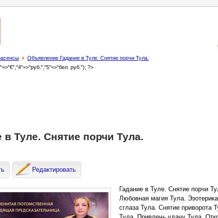
трасенсы
Объявление Гадание в Туле. Снятие порчи Тула.
3"=>"€","4"=>"руб.","5"=>"бел. руб."); ?>
 в Туле. Снятие порчи Тула.
ть
Редактировать
Гадание в Туле. Снятие порчи Т
Любовная магия Тула. Эзотерика
сглаза Тула. Снятие приворота 
Тула. Привлечь удачу Тула. От