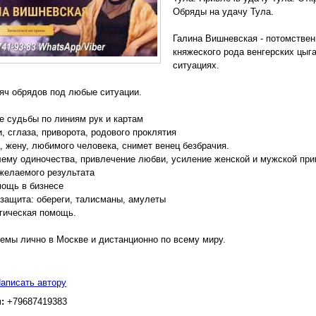
Обряды на удачу Тула.
Галина Вишневская - потомствен
княжеского рода венгерских цы
ситуациях.
яч обрядов под любые ситуации.
е судьбы по линиям рук и картам
и, сглаза, приворота, родового проклятия
, жену, любимого человека, снимет венец безбрачия.
лему одиночества, привлечение любви, усиление женской и мужской при
желаемого результата
мощь в бизнесе
 защита: обереги, талисманы, амулеты
агическая помощь.
емы лично в Москве и дистанционно по всему миру.
аписать автору
н:
+79687419383