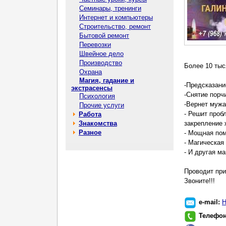
Семинары, тренинги
Интернет и компьютеры
Строительство, ремонт
Бытовой ремонт
Перевозки
Швейное дело
Производство
Более 10 тыс
Охрана
Магия, гадание и
-Предсказани
экстрасенсы
-Снятие порч
Психология
-Вернет мужа
Прочие услуги
- Решит проб
Работа
Знакомства
закрепление 
Разное
- Мощная по
- Магическая
- И другая м
Проводит при
Звоните!!!
e-mail:
Н
Телефо