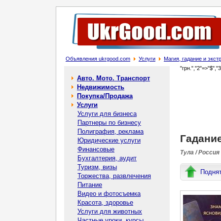
Объявления ukrgood.com
Услуги
Магия, гадание и экс
"грн.","2"=>"$","
Авто. Мото. Транспорт
Недвижимость
Покупка/Продажа
Услуги
Услуги для бизнеса
Партнеры по бизнесу
Полиграфия, реклама
Гадание
Юридические услуги
Финансовые
Тула / Россия
Бухгалтерия, аудит
Туризм, визы
Подня
Торжества, развлечения
Питание
Видео и фотосъемка
Красота, здоровье
Услуги для животных
Частные уроки, курсы