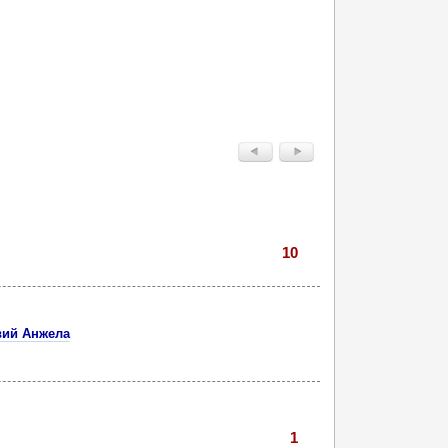
10
вий Анжела
1