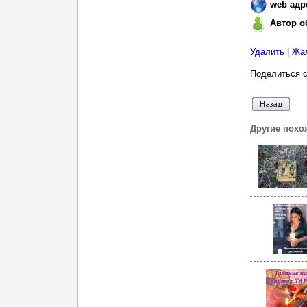
web адр
Автор о
Удалить
|
Жа
Поделиться с
Другие похо