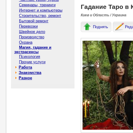
Семинары, тренинги
Гадание Таро в 
Интернет и компьютеры
Киев и Область / Украина
Строительство, ремонт
Бытовой ремонт
Перевозки
Поднять
Ред
Швейное дело
Производство
Охрана
Магия, гадание и
экстрасенсы
Психология
Прочие услуги
Работа
Знакомства
Разное