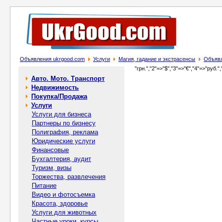
Объявления ukrgood.com
Услуги
Магия, гадание и экстрасенсы
Объявл
"грн.","2"=>"$","3"=>"€","4"=>"руб.",
Авто. Мото. Транспорт
Недвижимость
Покупка/Продажа
Услуги
Услуги для бизнеса
Партнеры по бизнесу
Полиграфия, реклама
Юридические услуги
Финансовые
Бухгалтерия, аудит
Туризм, визы
Торжества, развлечения
Питание
Видео и фотосъемка
Красота, здоровье
Услуги для животных
Частные уроки, курсы