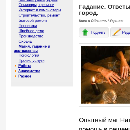
Семинары, тренинги
Гадание. Ответы
Интернет и компьютеры
город.
Строительство, ремонт
Бытовой ремонт
Киев и Область / Украина
Перевозки
Швейное дело
Поднять
Ред
Производство
Охрана
Магия, гадание и
экстрасенсы
Психология
Прочие услуги
Работа
Знакомства
Разное
Опытный маг Нат
помощь в решени