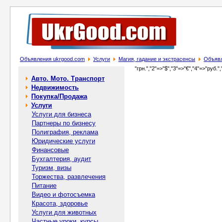
Объявления ukrgood.com
Услуги
Магия, гадание и экстрасенсы
Объявл
"грн.","2"=>"$","3"=>"€","4"=>"руб.",
Авто. Мото. Транспорт
Недвижимость
Покупка/Продажа
Услуги
Услуги для бизнеса
Партнеры по бизнесу
Полиграфия, реклама
Юридические услуги
Финансовые
Бухгалтерия, аудит
Туризм, визы
Торжества, развлечения
Питание
Видео и фотосъемка
Красота, здоровье
Услуги для животных
Частные уроки, курсы