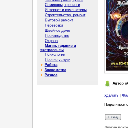
Семинары, тренинги
Интернет и компьютеры
Строительство, ремонт
Бытовой ремонт
Перевозки
Швейное дело
Производство
Охрана
Магия, гадание и
экстрасенсы
Психология
Прочие услуги
Работа
Знакомства
Разное
Автор о
Удалить
|
Жа
Поделиться с
Другие похо