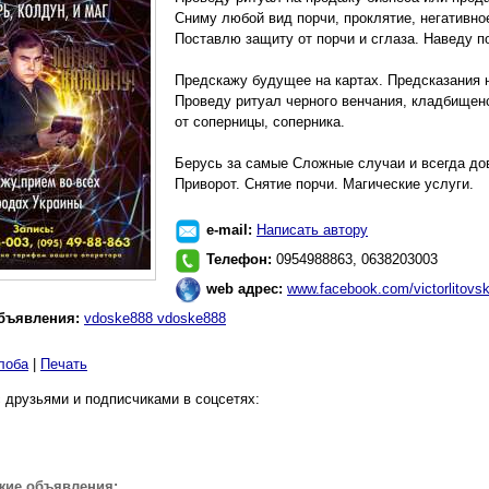
Сниму любой вид порчи, проклятие, негативное
Поставлю защиту от порчи и сглаза. Наведу п
Предскажу будущее на картах. Предсказания н
Проведу ритуал черного венчания, кладбищенс
от соперницы, соперника.
Берусь за самые Сложные случаи и всегда до
Приворот. Снятие порчи. Магические услуги.
e-mail:
Написать автору
Телефон:
0954988863, 0638203003
web адрес:
www.facebook.com/victorlitovs
бъявления:
vdoske888 vdoske888
лоба
|
Печать
 друзьями и подписчиками в соцсетях:
жие объявления: