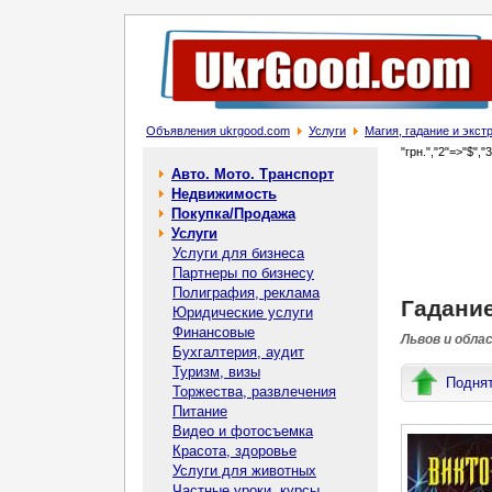
Объявления ukrgood.com
Услуги
Магия, гадание и экс
"грн.","2"=>"$","
Авто. Мото. Транспорт
Недвижимость
Покупка/Продажа
Услуги
Услуги для бизнеса
Партнеры по бизнесу
Полиграфия, реклама
Гадани
Юридические услуги
Финансовые
Львов и обла
Бухгалтерия, аудит
Туризм, визы
Подня
Торжества, развлечения
Питание
Видео и фотосъемка
Красота, здоровье
Услуги для животных
Частные уроки, курсы