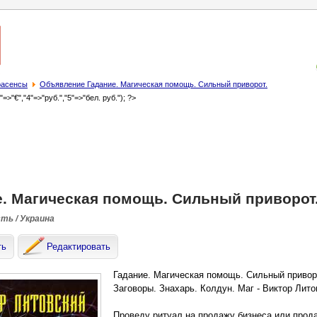
трасенсы
Объявление Гадание. Магическая помощь. Сильный приворот.
3"=>"€","4"=>"руб.","5"=>"бел. руб."); ?>
е. Магическая помощь. Сильный приворот
сть / Украина
ть
Редактировать
Гадание. Магическая помощь. Сильный привор
Заговоры. Знахарь. Колдун. Маг - Виктор Лито
Проведу ритуал на продажу бизнеса или прод