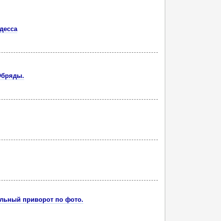
десса
Обряды.
ильный приворот по фото.