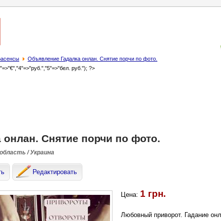
трасенсы
Объявление Гадалка онлан. Снятие порчи по фото.
3"=>"€","4"=>"руб.","5"=>"бел. руб."); ?>
 онлан. Снятие порчи по фото.
 область / Украина
ть
Редактировать
1 грн.
Цена:
Любовный приворот. Гадание онл