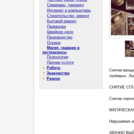
Семинары, тренинги
Интернет и компьютеры
Строительство, ремонт
Бытовой ремонт
Перевозки
Швейное дело
Производство
Охрана
Магия, гадание и
экстрасенсы
Психология
Прочие услуги
Работа
Снятие венца
Знакомства
любимых. Люб
Разное
⠀
СНЯТИЕ СГЛ
⠀
Снятие порчи
⠀
МАГИЧЕСКА
⠀
Нерушимая за
⠀
УДАЧНО ВЫИ