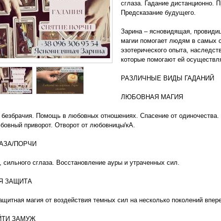
сглаза. Гадание дистанционно. П
Предсказание будущего.
Зарина – ясновидящая, провидиц
магии помогает людям в самых 
эзотерического опыта, наследст
которые помогают ей осуществл
РАЗЛИЧНЫЕ ВИДЫ ГАДАНИЙ
⠀
ЛЮБОВНАЯ МАГИЯ
⠀
 безбрачия. Помощь в любовных отношениях. Спасение от одиночества.
овный приворот. Отворот от любовницы/кА.
АЗА/ПОРЧИ
, сильного сглаза. Восстановление ауры и утраченных сил.
Я ЗАЩИТА
щитная магия от воздействия темных сил на несколько поколений впер
̆ТИ ЗАМУЖ