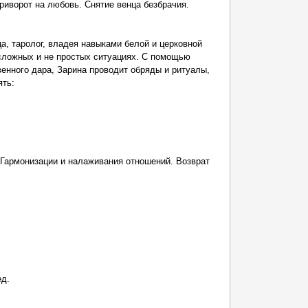
риворот на любовь. Снятие венца безбрачия.
а, таролог, владея навыками белой и церковной
сложных и не простых ситуациях. С помощью
венного дара, Зарина проводит обряды и ритуалы,
ять:
 Гармонизации и налаживания отношений. Возврат
ед.