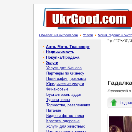
Объявления ukrgood.com
Услуги
Магия, гадание и экс
"грн.","2"=>"$","
Авто. Мото. Транспорт
Недвижимость
Покупка/Продажа
Услуги
Услуги для бизнеса
Партнеры по бизнесу
Полиграфия, реклама
Гадалка
Юридические услуги
Финансовые
Кировоград и
Бухгалтерия, аудит
Туризм, визы
Подня
Торжества, развлечения
Питание
Видео и фотосъемка
Красота, здоровье
Услуги для животных
Частные уроки, курсы