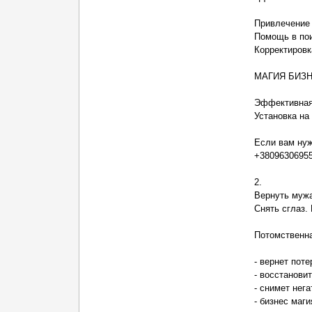
⠀
Привлечение 
Помощь в пои
Корректировк
⠀
МАГИЯ БИЗ
⠀
Эффективная 
Установка на
⠀
Если вам нуж
+38096306955
2.
Вернуть мужа
Снять сглаз. 
Потомственна
- вернет пот
- восстанови
- снимет нега
- бизнес маг