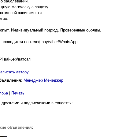
о заболеваний.
ощную магическую защиту.
когольной зависимости
угое.
 опыт. Индивидуальный подход. Проверенные обряды.
 проводятся по телефону/viber/WhatsApp
4 вайбер/ватсап
аписать автору
бъявления:
Менеджер Менеджер
лоба
|
Печать
 друзьями и подписчиками в соцсетях:
жие объявления: