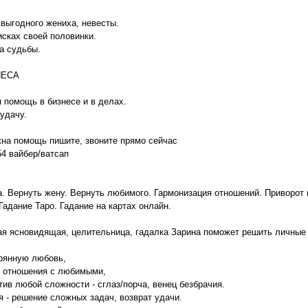
выгодного жениха, невесты.
сках своей половинки.
а судьбы.
НЕСА
помощь в бизнесе и в делах.
 удачу.
на помощь пишите, звоните прямо сейчас
4 вайбер/ватсап
. Вернуть жену. Вернуть любимого. Гармонизация отношений. Приворот 
Гадание Таро. Гадание на картах онлайн.
я ясновидящая, целительница, гадалка Зарина поможет решить личные 
ерянную любовь,
т отношения с любимыми,
тив любой сложности - сглаз/порча, венец безбрачия.
ия - решение сложных задач, возврат удачи.