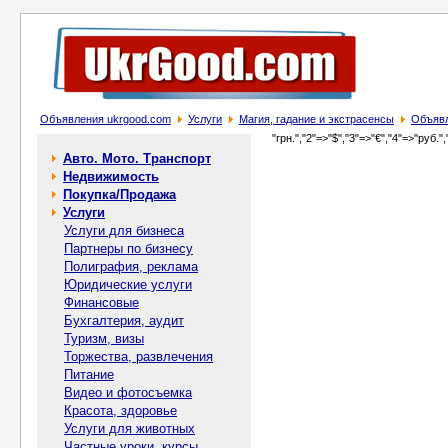
Объявления ukrgood.com
Услуги
Магия, гадание и экстрасенсы
Объявл
"грн.","2"=>"$","3"=>"€","4"=>"руб.",
Авто. Мото. Транспорт
Недвижимость
Покупка/Продажа
Услуги
Услуги для бизнеса
Партнеры по бизнесу
Полиграфия, реклама
Юридические услуги
Финансовые
Бухгалтерия, аудит
Туризм, визы
Торжества, развлечения
Питание
Видео и фотосъемка
Красота, здоровье
Услуги для животных
Частные уроки, курсы