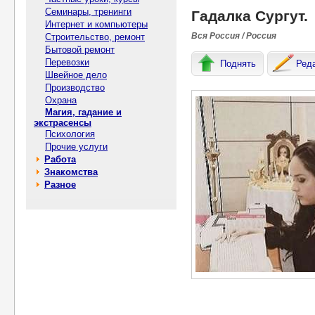
Семинары, тренинги
Гадалка Сургут.
Интернет и компьютеры
Вся Россия / Россия
Строительство, ремонт
Бытовой ремонт
Перевозки
Поднять
Ред
Швейное дело
Производство
Охрана
Магия, гадание и
экстрасенсы
Психология
Прочие услуги
Работа
Знакомства
Разное