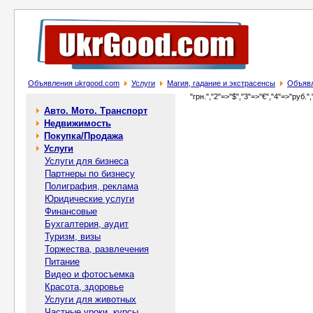
Объявления ukrgood.com
Услуги
Магия, гадание и экстрасенсы
Объявл
"грн.","2"=>"$","3"=>"€","4"=>"руб.",
Авто. Мото. Транспорт
Недвижимость
Покупка/Продажа
Услуги
Услуги для бизнеса
Партнеры по бизнесу
Полиграфия, реклама
Юридические услуги
Финансовые
Бухгалтерия, аудит
Туризм, визы
Торжества, развлечения
Питание
Видео и фотосъемка
Красота, здоровье
Услуги для животных
Частные уроки, курсы