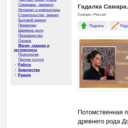
Семинары, тренинги
Гадалка Самара.
Интернет и компьютеры
Самара / Россия
Строительство, ремонт
Бытовой ремонт
Перевозки
Поднять
Ред
Швейное дело
Производство
Охрана
Магия, гадание и
экстрасенсы
Психология
Прочие услуги
Работа
Знакомства
Разное
Потомственная п
древнего рода 