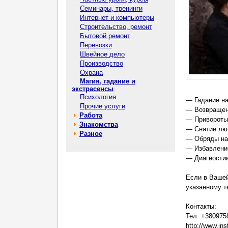
Семинары, тренинги
Интернет и компьютеры
Строительство, ремонт
Бытовой ремонт
Перевозки
Швейное дело
Производство
Охрана
Магия, гадание и
экстрасенсы
Психология
— Гадание на
Прочие услуги
— Возвращени
Работа
— Привороты 
Знакомства
— Снятие люб
Разное
— Обряды на
— Избавлени
— Диагностик
Если в Вашеи
указанному т
Контакты:
Тел: +380975
http://www.in