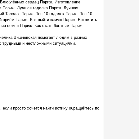
Влюблённых сердец Париж. Изготовление
ов Париж. Лучшая гадалка Париж. Лучшая
й Таролог Париж. Топ 10 гадалок Париж. Топ 10
й приём Париж. Как выйти замуж Париж. Встретить
ия семьи Париж. Как стать богатым Париж.
желика Вишневская помогает людям в разных
 с трудными и неотложными ситуациями.
:
, если просто хочется найти истину обращайтесь по