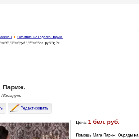
трасенсы
Объявление Гадалка Париж.
3"=>"€","4"=>"руб.","5"=>"бел. руб."); ?>
 Париж.
 / Беларусь
ть
Редактировать
1 бел. руб.
Цена:
Помощь Мага Париж. Обряды на 