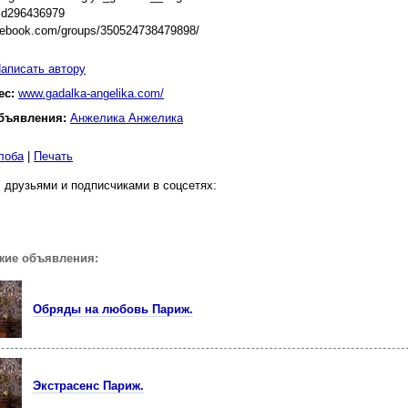
/id296436979
acebook.com/groups/350524738479898/
аписать автору
ес:
www.gadalka-angelika.com/
бъявления:
Анжелика Анжелика
лоба
|
Печать
 друзьями и подписчиками в соцсетях:
жие объявления:
Обряды на любовь Париж.
Экстрасенс Париж.