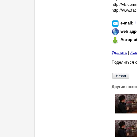
http://vk.com
http://www.f
e-mail:
Н
web адр
Автор о
Удалить
|
Жа
Поделиться с
Другие похо