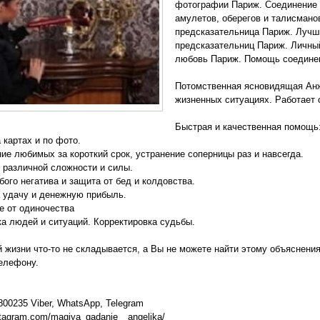
фотографии Париж. Соединение 
амулетов, оберегов и талисман
предсказательница Париж. Лучши
предсказательниц Париж. Личны
любовь Париж. Помощь соединен
Потомственная ясновидящая Ан
жизненных ситуациях. Работает
Быстрая и качественная помощь
 картах и по фото.
е любимых за короткий срок, устранение соперницы раз и навсегда.
различной сложности и силы.
ого негатива и защита от бед и колдовства.
 удачу и денежную прибыль.
е от одиночества
а людей и ситуаций. Корректировка судьбы.
̆ жизни что-то не складывается, а Вы не можете найти этому объяснения
елефону.
800235 Viber, WhatsApp, Telegram
stagram.com/magiya_gadanie__angelika/