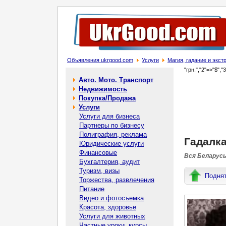
Объявления ukrgood.com
Услуги
Магия, гадание и экс
"грн.","2"=>"$","
Авто. Мото. Транспорт
Недвижимость
Покупка/Продажа
Услуги
Услуги для бизнеса
Партнеры по бизнесу
Полиграфия, реклама
Гадалка
Юридические услуги
Финансовые
Вся Беларусь
Бухгалтерия, аудит
Туризм, визы
Подня
Торжества, развлечения
Питание
Видео и фотосъемка
Красота, здоровье
Услуги для животных
Частные уроки, курсы