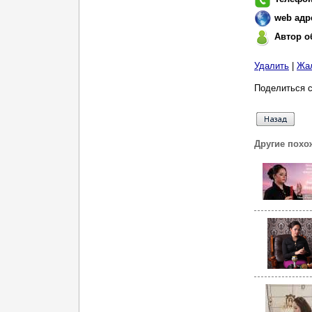
web адр
Автор о
Удалить
|
Жа
Поделиться с
Другие похо