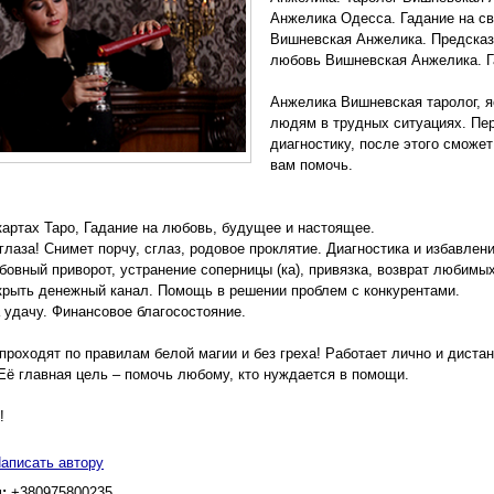
Анжелика Одесса. Гадание на с
Вишневская Анжелика. Предсказ
любовь Вишневская Анжелика. Г
Анжелика Вишневская таролог, 
людям в трудных ситуациях. Пер
диагностику, после этого сможет
вам помочь.
 картах Таро, Гадание на любовь, будущее и настоящее.
сглаза! Снимет порчу, сглаз, родовое проклятие. Диагностика и избавлен
овный приворот, устранение соперницы (ка), привязка, возврат любимы
крыть денежный канал. Помощь в решении проблем с конкурентами.
а удачу. Финансовое благосостояние.
проходят по правилам белой магии и без греха! Работает лично и дист
Её главная цель – помочь любому, кто нуждается в помощи.
!
аписать автору
н:
+380975800235