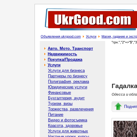
Объявления ukrgood.com
Услуги
Магия, гадание и экс
"грн.","2"=>"$","
Авто. Мото. Транспорт
Недвижимость
Покупка/Продажа
Услуги
Услуги для бизнеса
Партнеры по бизнесу
Полиграфия, реклама
Гадалк
Юридические услуги
Финансовые
Одесса и обл
Бухгалтерия, аудит
Туризм, визы
Подня
Торжества, развлечения
Питание
Видео и фотосъемка
Красота, здоровье
Услуги для животных
Частные уроки, курсы