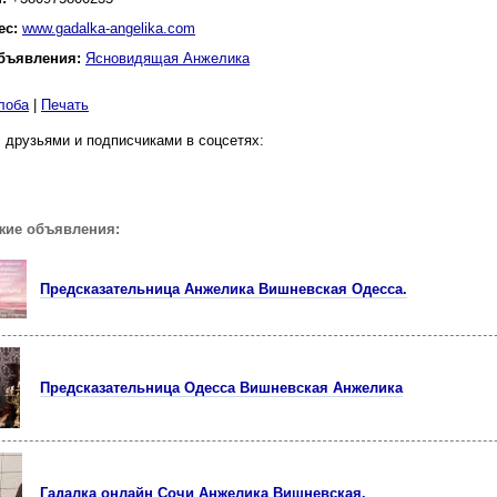
ес:
www.gadalka-angelika.com
бъявления:
Ясновидящая Анжелика
лоба
|
Печать
 друзьями и подписчиками в соцсетях:
жие объявления:
Предсказательница Анжелика Вишневская Одесса.
Предсказательница Одесса Вишневская Анжелика
Гадалка онлайн Сочи Анжелика Вишневская.