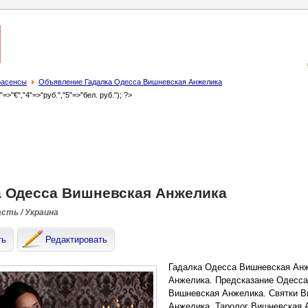
трасенсы
Объявление Гадалка Одесса Вишневская Анжелика
3"=>"€","4"=>"руб.","5"=>"бел. руб."); ?>
а Одесса Вишневская Анжелика
асть / Украина
ть
Редактировать
Гадалка Одесса Вишневская Анж
Анжелика. Предсказание Одесса
Вишневская Анжелика. Святки В
Анжелика. Таролог Вишневская 