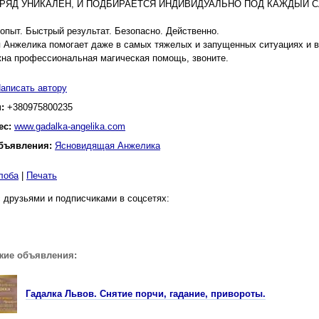
РЯД УНИКАЛЕН, И ПОДБИРАЕТСЯ ИНДИВИДУАЛЬНО ПОД КАЖДЫЙ С
опыт. Быстрый результат. Безопасно. Действенно.
Анжелика помогает даже в самых тяжелых и запущенных ситуациях и вс
на профессиональная магическая помощь, звоните.
аписать автору
н:
+380975800235
ес:
www.gadalka-angelika.com
бъявления:
Ясновидящая Анжелика
лоба
|
Печать
 друзьями и подписчиками в соцсетях:
жие объявления:
Гадалка Львов. Снятие порчи, гадание, привороты.