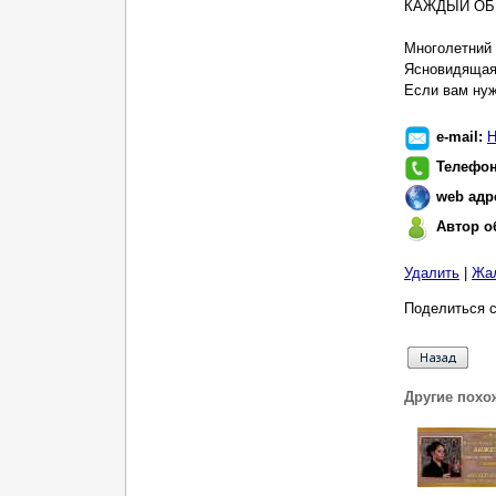
КАЖДЫЙ ОБ
Многолетний 
Ясновидящая 
Если вам нуж
e-mail:
Н
Телефо
web адр
Автор о
Удалить
|
Жа
Поделиться с
Другие похо