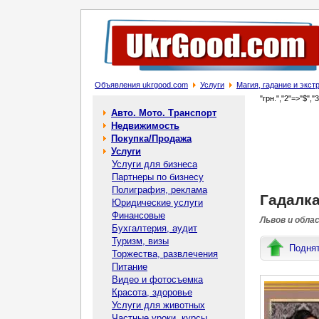
Объявления ukrgood.com
Услуги
Магия, гадание и экс
"грн.","2"=>"$","
Авто. Мото. Транспорт
Недвижимость
Покупка/Продажа
Услуги
Услуги для бизнеса
Партнеры по бизнесу
Полиграфия, реклама
Гадалка
Юридические услуги
Финансовые
Львов и обла
Бухгалтерия, аудит
Туризм, визы
Подня
Торжества, развлечения
Питание
Видео и фотосъемка
Красота, здоровье
Услуги для животных
Частные уроки, курсы