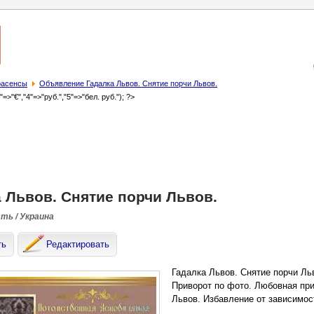
трасенсы
Объявление Гадалка Львов. Снятие порчи Львов.
3"=>"€","4"=>"руб.","5"=>"бел. руб."); ?>
 Львов. Снятие порчи Львов.
сть / Украина
ть
Редактировать
Гадалка Львов. Снятие порчи Ль
Приворот по фото. Любовная пр
Львов. Избавление от зависимос