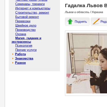
Семинары, тренинги
Гадалка Львов 
Интернет и компьютеры
Львов и область / Украина
Строительство, ремонт
Бытовой ремонт
Перевозки
Поднять
Ред
Швейное дело
Производство
Охрана
Магия, гадание и
экстрасенсы
Психология
Прочие услуги
Работа
Знакомства
Разное