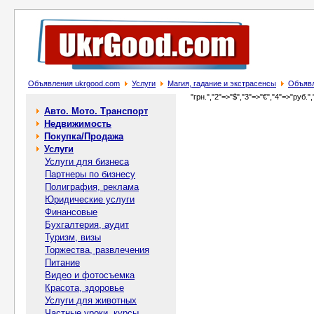
Объявления ukrgood.com
Услуги
Магия, гадание и экстрасенсы
Объявл
"грн.","2"=>"$","3"=>"€","4"=>"руб.",
Авто. Мото. Транспорт
Недвижимость
Покупка/Продажа
Услуги
Услуги для бизнеса
Партнеры по бизнесу
Полиграфия, реклама
Юридические услуги
Финансовые
Бухгалтерия, аудит
Туризм, визы
Торжества, развлечения
Питание
Видео и фотосъемка
Красота, здоровье
Услуги для животных
Частные уроки, курсы