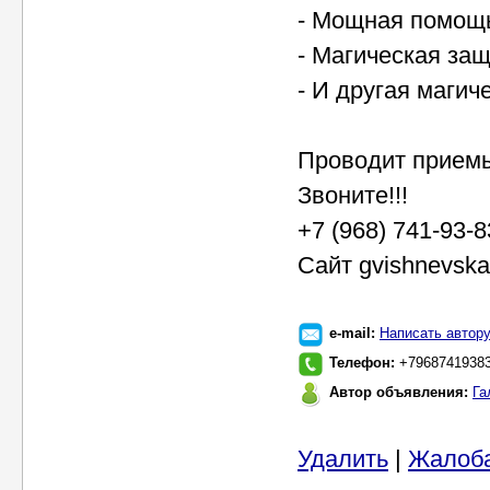
- Мощная помощь
- Магическая за
- И другая магич
Проводит приемы
Звоните!!!
+7 (968) 741-93-
Сайт gvishnevska
e-mail:
Написать автор
Телефон:
+7968741938
Автор объявления:
Га
Удалить
|
Жалоб