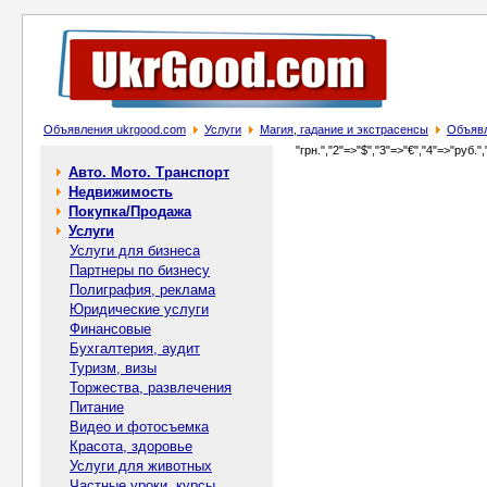
Объявления ukrgood.com
Услуги
Магия, гадание и экстрасенсы
Объявл
"грн.","2"=>"$","3"=>"€","4"=>"руб.",
Авто. Мото. Транспорт
Недвижимость
Покупка/Продажа
Услуги
Услуги для бизнеса
Партнеры по бизнесу
Полиграфия, реклама
Юридические услуги
Финансовые
Бухгалтерия, аудит
Туризм, визы
Торжества, развлечения
Питание
Видео и фотосъемка
Красота, здоровье
Услуги для животных
Частные уроки, курсы