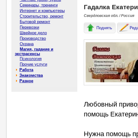
Семинары, тренинги
Гадалка Екатери
Интернет и компьютеры
Свердловская обл. / Россия
Строительство, ремонт
Бытовой ремонт
Перевозки
Поднять
Ред
Швейное дело
Производство
Охрана
Магия, гадание и
экстрасенсы
Психология
Прочие услуги
Работа
Знакомства
Разное
Любовный привор
помощь Екатеринб
Нужна помощь пр