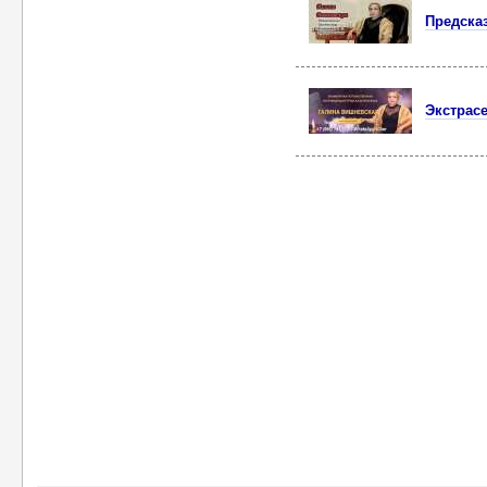
Предска
Экстрас