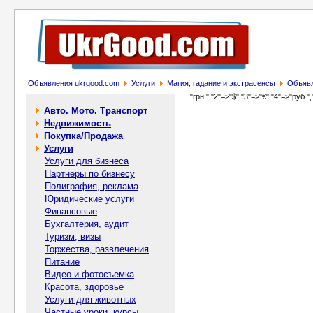
Объявления ukrgood.com
Услуги
Магия, гадание и экстрасенсы
Объявл
"грн.","2"=>"$","3"=>"€","4"=>"руб.",
Авто. Мото. Транспорт
Недвижимость
Покупка/Продажа
Услуги
Услуги для бизнеса
Партнеры по бизнесу
Полиграфия, реклама
Юридические услуги
Финансовые
Бухгалтерия, аудит
Туризм, визы
Торжества, развлечения
Питание
Видео и фотосъемка
Красота, здоровье
Услуги для животных
Частные уроки, курсы