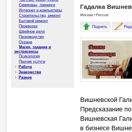
Семинары, тренинги
Гадалка Вишнев
Интернет и компьютеры
Москва / Россия
Строительство, ремонт
Бытовой ремонт
Перевозки
Поднять
Ред
Швейное дело
Производство
Охрана
Магия, гадание и
экстрасенсы
Психология
Прочие услуги
Работа
Знакомства
Разное
Вишневской Гали
Предсказание по
Вишневская Гали
в бизнесе Вишне