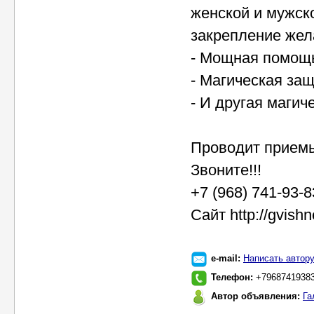
женской и мужск
закрепление жел
- Мощная помощь
- Магическая за
- И другая магич
Проводит приемы
Звоните!!!
+7 (968) 741-93-
Сайт http://gvish
e-mail:
Написать автор
Телефон:
+7968741938
Автор объявления:
Га