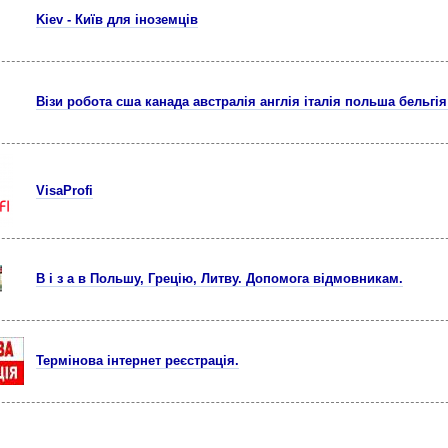
Kiev - Київ для іноземців
Візи робота сша канада австралія англія італія польша бельгі
VisaProfi
В і з а в Польшу, Грецію, Литву. Допомога відмовникам.
Термінова інтернет реєстрація.