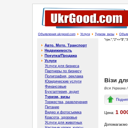
Объявления ukrgood.com
Услуги
Туризм, визы
Объяв
"грн.","2"=>"$","
Авто. Мото. Транспорт
Недвижимость
Покупка/Продажа
Услуги
Услуги для бизнеса
Партнеры по бизнесу
Полиграфия, реклама
Візи дл
Юридические услуги
Финансовые
Вся Украина /
Бухгалтерия, аудит
Туризм, визы
Подня
Торжества, развлечения
Питание
1 00
Видео и фотосъемка
Цена:
Красота, здоровье
Услуги для животных
Допомагаємо 
Частные уроки, курсы