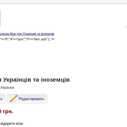
ление Візи для Українців та іноземців
3"=>"€","4"=>"руб.","5"=>"бел. руб."); ?>
я Українців та іноземців
 Украина
ть
Редактировать
0 грн.
відкрити візи: