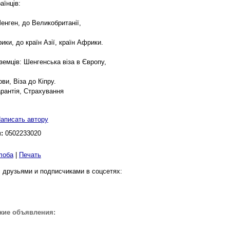
аїнців:
Шенген, до Великобританії,
ики, до країн Азії, країн Африки.
оземців: Шенгенська віза в Європу,
ви, Віза до Кіпру.
арантія, Страхування
аписать автору
н:
0502233020
лоба
|
Печать
 друзьями и подписчиками в соцсетях:
жие объявления: