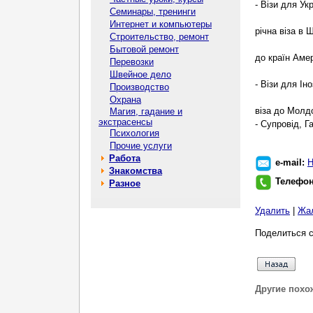
- Візи для Укр
Семинары, тренинги
Интернет и компьютеры
річна віза в 
Строительство, ремонт
Бытовой ремонт
до країн Амер
Перевозки
Швейное дело
- Візи для Ін
Производство
Охрана
віза до Молдо
Магия, гадание и
экстрасенсы
- Супровід, Г
Психология
Прочие услуги
Работа
e-mail:
Н
Знакомства
Телефо
Разное
Удалить
|
Жа
Поделиться с
Другие похо