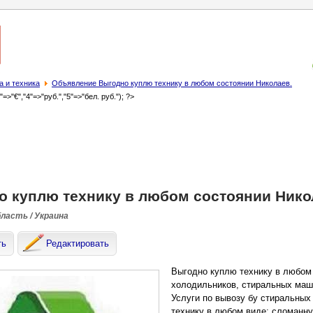
а и техника
Объявление Выгодно куплю технику в любом состоянии Николаев.
3"=>"€","4"=>"руб.","5"=>"бел. руб."); ?>
о куплю технику в любом состоянии Нико
бласть / Украина
ть
Редактировать
Выгодно куплю технику в любом 
холодильников, стиральных маш
Услуги по вывозу бу стиральных
технику в любом виде: сломанн