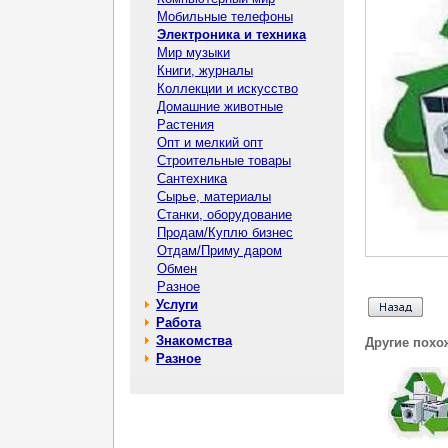
Мобильные телефоны
Электроника и техника
Мир музыки
Книги, журналы
Коллекции и искусство
Домашние животные
Растения
Опт и мелкий опт
Строительные товары
Сантехника
Сырье, материалы
Станки, оборудование
Продам/Куплю бизнес
Отдам/Приму даром
Обмен
Разное
Услуги
Работа
Знакомства
Другие похо
Разное