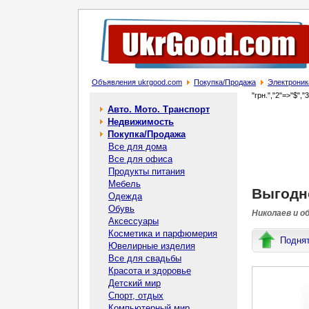
Объявления ukrgood.com
Покупка/Продажа
Электроник
"грн.","2"=>"$","
Авто. Мото. Транспорт
Недвижимость
Покупка/Продажа
Все для дома
Все для офиса
Продукты питания
Мебель
Выгодн
Одежда
Обувь
Николаев и о
Аксессуары
Косметика и парфюмерия
Подня
Ювелирные изделия
Все для свадьбы
Красота и здоровье
Детский мир
Спорт, отдых
Компьютерный мир