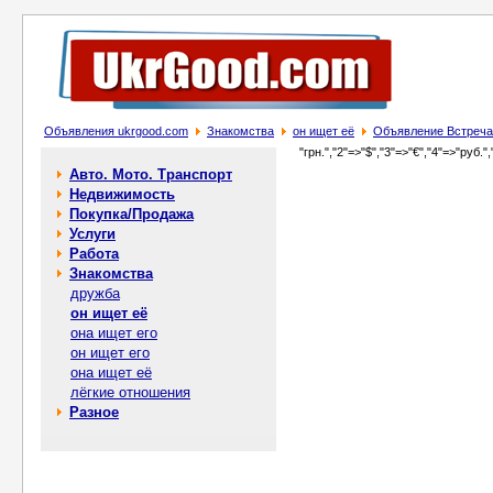
Объявления ukrgood.com
Знакомства
он ищет её
Объявление Встреча 
"грн.","2"=>"$","3"=>"€","4"=>"руб.",
Авто. Мото. Транспорт
Недвижимость
Покупка/Продажа
Услуги
Работа
Знакомства
дружба
он ищет её
она ищет его
он ищет его
она ищет её
лёгкие отношения
Разное