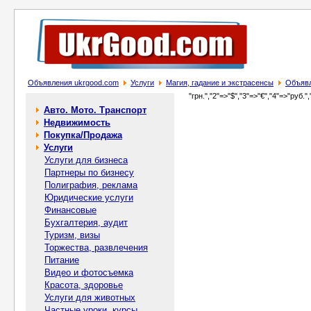
Объявления ukrgood.com
Услуги
Магия, гадание и экстрасенсы
Объявл
"грн.","2"=>"$","3"=>"€","4"=>"руб.",
Авто. Мото. Транспорт
Недвижимость
Покупка/Продажа
Услуги
Услуги для бизнеса
Партнеры по бизнесу
Полиграфия, реклама
Юридические услуги
Финансовые
Бухгалтерия, аудит
Туризм, визы
Торжества, развлечения
Питание
Видео и фотосъемка
Красота, здоровье
Услуги для животных
Частные уроки, курсы