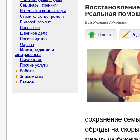
Семинары, тренинги
Восстановление
Интернет и компьютеры
Реальная помощ
Строительство, ремонт
Бытовой ремонт
Вся Украина / Украина
Перевозки
Швейное дело
Поднять
Ред
Производство
Охрана
Магия, гадание и
экстрасенсы
Психология
Прочие услуги
Работа
Знакомства
Разное
сохранение семь
обряды на скоры
между любовника