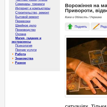
Семинары, тренинги
Ворожіння на ма
Интернет и компьютеры
Привороти, відв
Строительство, ремонт
Бытовой ремонт
Киев и Область / Украина
Перевозки
Швейное дело
Поднять
Ред
Производство
Охрана
Магия, гадание и
экстрасенсы
Психология
Прочие услуги
Работа
Знакомства
Разное
ситуаціях. Тільк