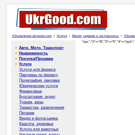
Объявления ukrgood.com
Услуги
Магия, гадание и экстрасенсы
Объявл
"грн.","2"=>"$","3"=>"€","4"=>"руб.",
Авто. Мото. Транспорт
Недвижимость
Покупка/Продажа
Услуги
Услуги для бизнеса
Партнеры по бизнесу
Полиграфия, реклама
Юридические услуги
Финансовые
Бухгалтерия, аудит
Туризм, визы
Торжества, развлечения
Питание
Видео и фотосъемка
Красота, здоровье
Услуги для животных
Частные уроки, курсы