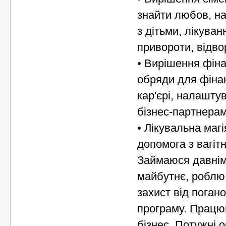
знайти любов, н
з дітьми, лікува
привороти, відвор
• Вирішення фіна
обряди для фіна
кар'єрі, налашту
бізнес-партнерам
• Лікувальна маг
допомога з вагіт
Займаюся давнім
майбутнє, роблю 
захист від погано
програму. Працюю
бізнес. Потужні 