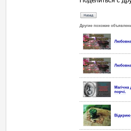
Поделиться с др
Другие похожие объявлен
Любовна 
Любовна 
Магічна 
порчі.
Відкрию 