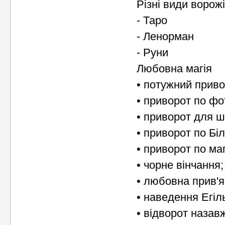
Різні види ворож
- Таро
- Ленорман
- Руни
Любовна магія
• потужний приво
• приворот по фо
• приворот для 
• приворот по Білі
• приворот по маг
• чорне вінчання;
• любовна прив'я
• наведення Егіль
• відворот назав