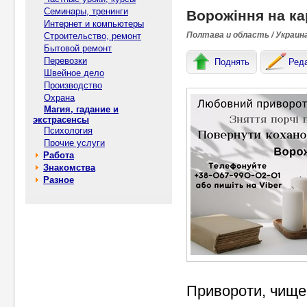
Семинары, тренинги
Ворожіння на ка
Интернет и компьютеры
Полтава и область / Украин
Строительство, ремонт
Бытовой ремонт
Перевозки
Поднять
Ред
Швейное дело
Производство
Охрана
Магия, гадание и
экстрасенсы
Психология
Прочие услуги
Работа
Знакомства
Разное
Привороти, чищен