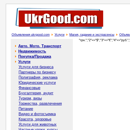
Объявления ukrgood.com
Услуги
Магия, гадание и экстрасенсы
Объявл
"грн.","2"=>"$","3"=>"€","4"=>"руб.",
Авто. Мото. Транспорт
Недвижимость
Покупка/Продажа
Услуги
Услуги для бизнеса
Партнеры по бизнесу
Полиграфия, реклама
Юридические услуги
Финансовые
Бухгалтерия, аудит
Туризм, визы
Торжества, развлечения
Питание
Видео и фотосъемка
Красота, здоровье
Услуги для животных
Частные уроки, курсы