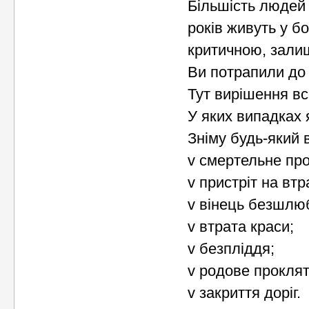
Більшість людей 
років живуть у б
критичною, залиш
Ви потрапили до
Тут вирішення вс
У яких випадках
Зніму будь-який в
v смертельне про
v пристріт на втр
v вінець безшлюб
v втрата краси;
v безпліддя;
v родове проклят
v закриття доріг.