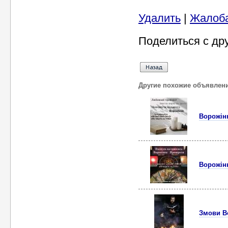
Удалить
|
Жалоб
Поделиться с др
Другие похожие объявлен
Ворожінн
Ворожінн
Змови Во