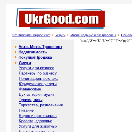
Объявления ukrgood.com
Услуги
Магия, гадание и экстрасенсы
Объявл
"грн.","2"=>"$","3"=>"€","4"=>"руб.",
Авто. Мото. Транспорт
Недвижимость
Покупка/Продажа
Услуги
Услуги для бизнеса
Партнеры по бизнесу
Полиграфия, реклама
Юридические услуги
Финансовые
Бухгалтерия, аудит
Туризм, визы
Торжества, развлечения
Питание
Видео и фотосъемка
Красота, здоровье
Услуги для животных
Частные уроки, курсы