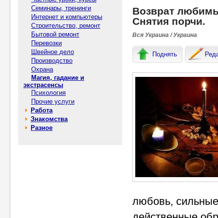
Семинары, тренинги
Возврат любимы
Интернет и компьютеры
Снятия порчи.
Строительство, ремонт
Бытовой ремонт
Вся Украина / Украина
Перевозки
Швейное дело
Поднять
Ред
Производство
Охрана
Магия, гадание и
экстрасенсы
Психология
Прочие услуги
Работа
Знакомства
Разное
любовь, сильные
действенные обря