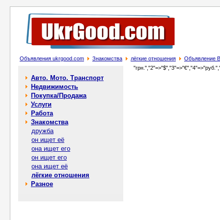
Объявления ukrgood.com
Знакомства
лёгкие отношения
Объявление В
"грн.","2"=>"$","3"=>"€","4"=>"руб.",
Авто. Мото. Транспорт
Недвижимость
Покупка/Продажа
Услуги
Работа
Знакомства
дружба
он ищет её
она ищет его
он ищет его
она ищет её
лёгкие отношения
Разное