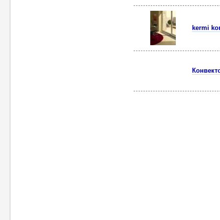
kermi ko
Конвект