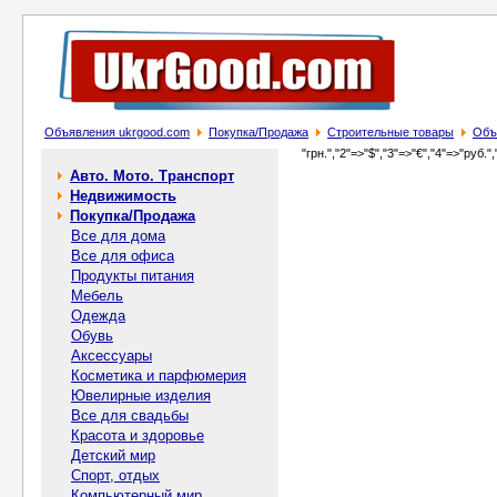
Объявления ukrgood.com
Покупка/Продажа
Строительные товары
Объ
"грн.","2"=>"$","3"=>"€","4"=>"руб.",
Авто. Мото. Транспорт
Недвижимость
Покупка/Продажа
Все для дома
Все для офиса
Продукты питания
Мебель
Одежда
Обувь
Аксессуары
Косметика и парфюмерия
Ювелирные изделия
Все для свадьбы
Красота и здоровье
Детский мир
Спорт, отдых
Компьютерный мир