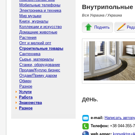
Мобильные телефоны
Внутрипольные 
Электроника и техника
Вся Украина / Украина
Мир музыки
Книги, журналы
Коллекции и искусство
Поднять
Ред
Домашние животные
Растения
Опт и мелкий опт
Строительные товары
Сантехника
Сырье, материалы
Станки, оборудование
Продам/Куплю бизнес
Отдам/Приму даром
Обмен
Разное
Услуги
Работа
день.
Знакомства
Разное
e-mail:
Написать автор
Телефон:
+38 044-355-7
web адрес:
konvektor-uk