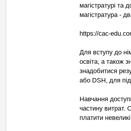
магістратурі та 
магістратура - дв
https://cac-edu.c
Для вступу до ні
освіта, а також 
знадобитися резу
або DSH, для під
Навчання доступн
частину витрат. 
платити невеликі