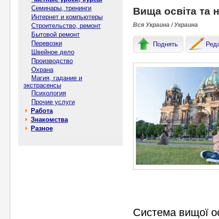
Семинары, тренинги
Вища освіта та 
Интернет и компьютеры
Вся Украина / Украина
Строительство, ремонт
Бытовой ремонт
Перевозки
Поднять
Ред
Швейное дело
Производство
Охрана
Магия, гадание и
экстрасенсы
Психология
Прочие услуги
Работа
Знакомства
Разное
Система вищої ос