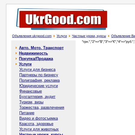
Объявления ukrgood.com
Услуги
Частные уроки, курсы
Объявление Вищ
"грн.","2"=>"$","3"=>"€","4"=>"руб.",
Авто. Мото. Транспорт
Недвижимость
Покупка/Продажа
Услуги
Услуги для бизнеса
Партнеры по бизнесу
Полиграфия, реклама
Юридические услуги
Финансовые
Бухгалтерия, аудит
Туризм, визы
Торжества, развлечения
Питание
Видео и фотосъемка
Красота, здоровье
Услуги для животных
Частные уроки, курсы