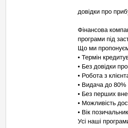
довідки про приб
Фінансова компан
програми під зас
Що ми пропонує
• Термін кредитув
• Без довідки пр
• Робота з клієн
• Видача до 80% 
• Без перших вне
• Можливість до
• Вік позичальник
Усі наші програм