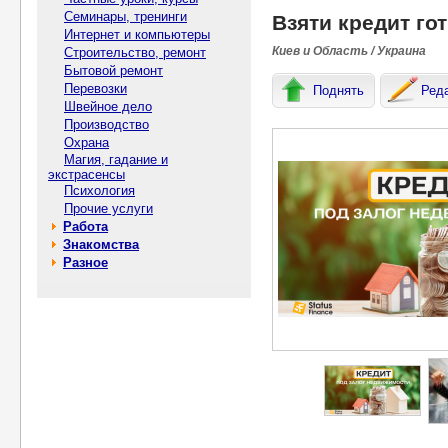
Семинары, тренинги
Взяти кредит гот
Интернет и компьютеры
Киев и Область / Украина
Строительство, ремонт
Бытовой ремонт
Перевозки
Поднять
Ред
Швейное дело
Производство
Охрана
Магия, гадание и
экстрасенсы
Психология
Прочие услуги
Работа
Знакомства
Разное