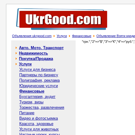
Объявления ukrgood.com
Услуги
Финансовые
Объявление Взяти кредит 
"грн.","2"=>"$","3"=>"€","4"=>"руб.",
Авто. Мото. Транспорт
Недвижимость
Покупка/Продажа
Услуги
Услуги для бизнеса
Партнеры по бизнесу
Полиграфия, реклама
Юридические услуги
Финансовые
Бухгалтерия, аудит
Туризм, визы
Торжества, развлечения
Питание
Видео и фотосъемка
Красота, здоровье
Услуги для животных
Частные уроки, курсы