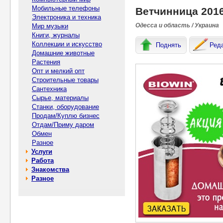
Мобильные телефоны
Ветчинница 201
Электроника и техника
Одесса и область / Украина
Мир музыки
Книги, журналы
Коллекции и искусство
Поднять
Ред
Домашние животные
Растения
Опт и мелкий опт
Строительные товары
Сантехника
Сырье, материалы
Станки, оборудование
Продам/Куплю бизнес
Отдам/Приму даром
Обмен
Разное
Услуги
Работа
Знакомства
Разное