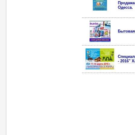
Продажа
Одесса.
Бытовая
Cпециал
- 2016" 