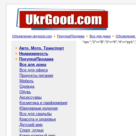
Объявления ukrgood.com
Покупка/Продажа
Все для дома
Объявление 
"грн.","2"=>"$","3"=>"€","4"=>"руб.",
Авто. Мото. Транспорт
Недвижимость
Покупка/Продажа
Все для дома
Все для офиса
Продукты питания
Мебель
Одежда
Обувь
Аксессуары
Косметика и парфюмерия
Ювелирные изделия
Все для свадьбы
Красота и здоровье
Детский мир
Спорт, отдых
Компьютерный мир