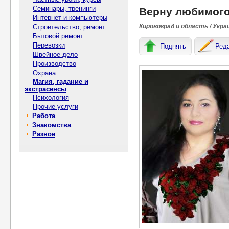
Семинары, тренинги
Верну любимого
Интернет и компьютеры
Кировоград и область / Укра
Строительство, ремонт
Бытовой ремонт
Перевозки
Поднять
Ред
Швейное дело
Производство
Охрана
Магия, гадание и
экстрасенсы
Психология
Прочие услуги
Работа
Знакомства
Разное