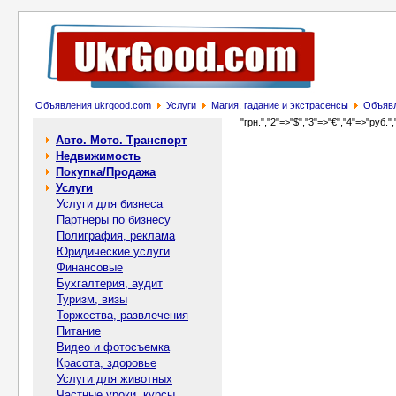
Объявления ukrgood.com
Услуги
Магия, гадание и экстрасенсы
Объявл
"грн.","2"=>"$","3"=>"€","4"=>"руб.",
Авто. Мото. Транспорт
Недвижимость
Покупка/Продажа
Услуги
Услуги для бизнеса
Партнеры по бизнесу
Полиграфия, реклама
Юридические услуги
Финансовые
Бухгалтерия, аудит
Туризм, визы
Торжества, развлечения
Питание
Видео и фотосъемка
Красота, здоровье
Услуги для животных
Частные уроки, курсы