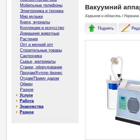
Мобильные телефоны
Вакуумний аппа
Электроника и техника
Харьков и область / Украина
Мир музыки
Книги, журналы
Коллекции и искусство
Поднять
Ред
Домашние животные
Растения
Опт и мелкий опт
Строительные товары
Сантехника
Сырье, материалы
Станки, оборудование
Продам/Куплю бизнес
Отдам/Приму даром
Обмен
Разное
Услуги
Работа
Знакомства
Разное