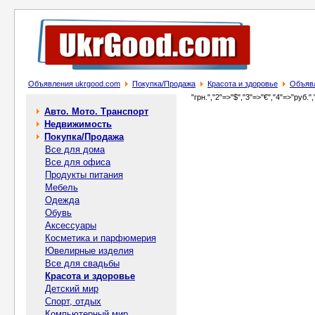
Объявления ukrgood.com
Покупка/Продажа
Красота и здоровье
Объявл
"грн.","2"=>"$","3"=>"€","4"=>"руб.",
Авто. Мото. Транспорт
Недвижимость
Покупка/Продажа
Все для дома
Все для офиса
Продукты питания
Мебель
Одежда
Обувь
Аксессуары
Косметика и парфюмерия
Ювелирные изделия
Все для свадьбы
Красота и здоровье
Детский мир
Спорт, отдых
Компьютерный мир