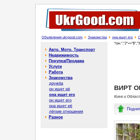
Объявления ukrgood.com
Знакомства
она ищет его
"грн.","2"=>"$","
Авто. Мото. Транспорт
Недвижимость
Покупка/Продажа
Услуги
Работа
Знакомства
дружба
ВИРТ О
он ищет её
она ищет его
Киев и Облас
он ищет его
она ищет её
Подня
лёгкие отношения
Разное