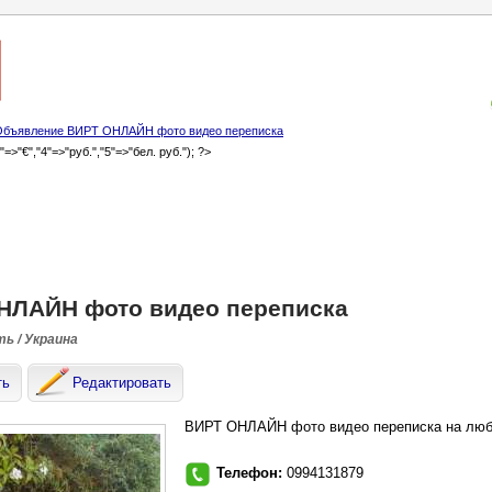
Объявление ВИРТ ОНЛАЙН фото видео переписка
3"=>"€","4"=>"руб.","5"=>"бел. руб."); ?>
НЛАЙН фото видео переписка
ть / Украина
ть
Редактировать
ВИРТ ОНЛАЙН фото видео переписка на любы
Телефон:
0994131879