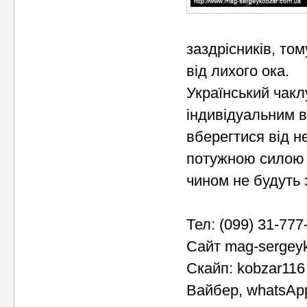
заздрісників, том
від лихого ока.
Український чакл
індивідуальним в
вберегтися від н
потужною силою і
чином не будуть 
Тел: (099) 31-777
Сайт mag-sergey
Скайп: kobzar116
Вайбер, whatsAp