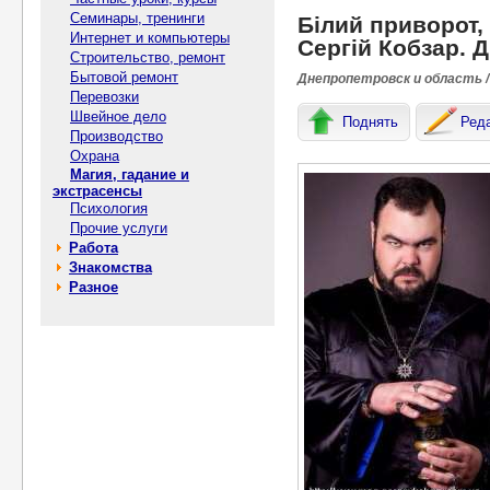
Семинары, тренинги
Білий приворот,
Интернет и компьютеры
Сергій Кобзар. Д
Строительство, ремонт
Бытовой ремонт
Днепропетровск и область /
Перевозки
Швейное дело
Поднять
Ред
Производство
Охрана
Магия, гадание и
экстрасенсы
Психология
Прочие услуги
Работа
Знакомства
Разное