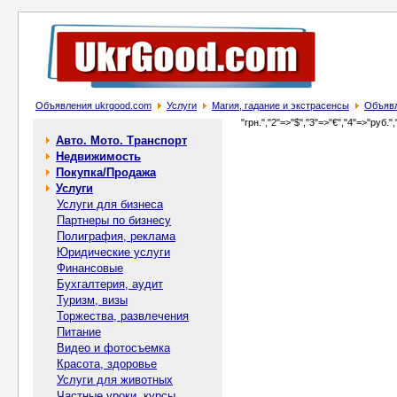
Объявления ukrgood.com
Услуги
Магия, гадание и экстрасенсы
Объявл
"грн.","2"=>"$","3"=>"€","4"=>"руб.",
Авто. Мото. Транспорт
Недвижимость
Покупка/Продажа
Услуги
Услуги для бизнеса
Партнеры по бизнесу
Полиграфия, реклама
Юридические услуги
Финансовые
Бухгалтерия, аудит
Туризм, визы
Торжества, развлечения
Питание
Видео и фотосъемка
Красота, здоровье
Услуги для животных
Частные уроки, курсы