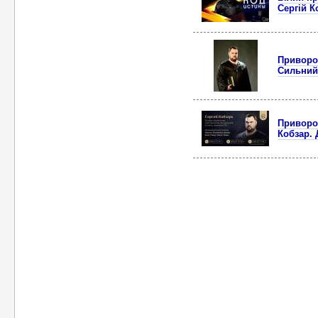
Сергій К
Приворот
Сильний 
Приворот
Кобзар. 