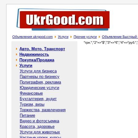
Объявления ukrgood.com
Услуги
Прочие услуги
Объявление Быстрый и
"грн.","2"=>"$","3"=>"€","4"=>"руб.",
Авто. Мото. Транспорт
Недвижимость
Покупка/Продажа
Услуги
Услуги для бизнеса
Партнеры по бизнесу
Полиграфия, реклама
Юридические услуги
Финансовые
Бухгалтерия, аудит
Туризм, визы
Торжества, развлечения
Питание
Видео и фотосъемка
Красота, здоровье
Услуги для животных
Частные уроки, курсы